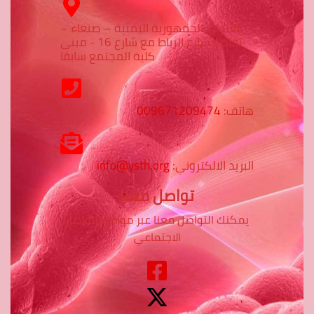
العنوان: الجمهورية اليمنية – صنعاء –
تقاطع شارع الرباط مع شارع 16 - مبنى
كلية المجتمع سابقا
هاتف:
009671209474
البريد الالكتروني:
info@ysth.org
تواصل معنا
يمكنك التواصل معنا عبر مواقع التواصل
الاجتماعي