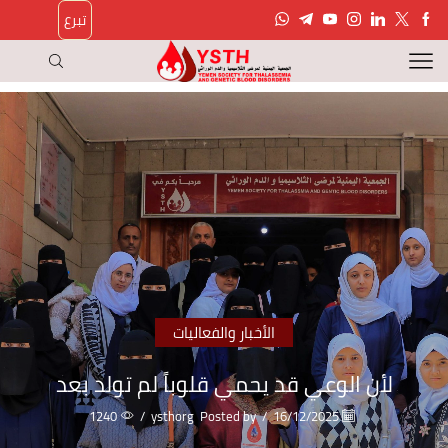
تبرع
الأخبار والفعاليات
لأن الوعي قد يحمي قلوباً لم تولد بعد
1240
/
ysthorg
Posted by
/
16/12/2025