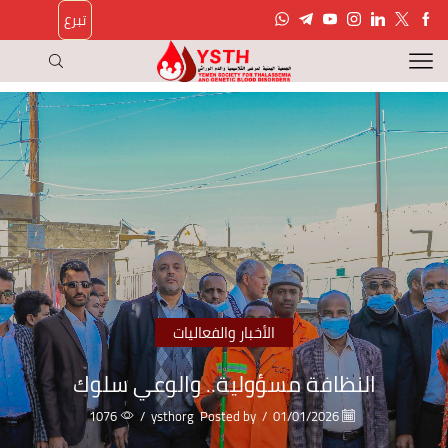
تبرع
الأخبار والفعاليات
النظافة مسؤولية.. والوعي سلوك
1076
/
ysthorg
Posted by
/
01/01/2026