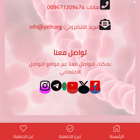
هاتف:
009671209474
البريد الالكتروني:
info@ysth.org
تواصل معنا
يمكنك التواصل معنا عبر مواقع التواصل
الاجتماعي
الرئيسية
تبرع للجمعية
عن الجمعية