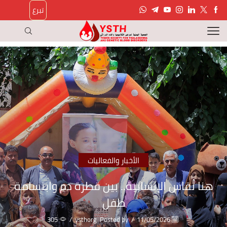
تبرع
الأخبار والفعاليات
هنا تُقاس الإنسانية.. بين قطرة دم وابتسامة
طفل
305
/
ysthorg
Posted by
/
11/05/2026