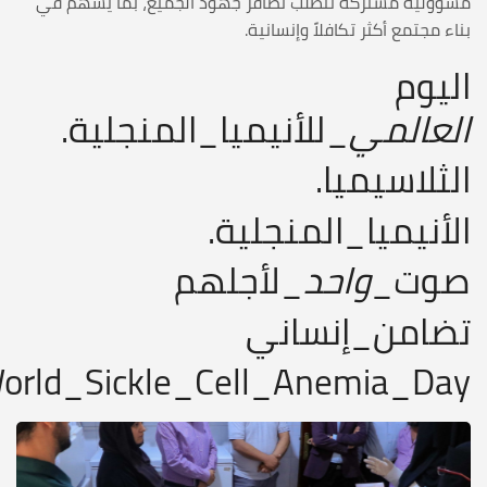
مسؤولية مشتركة تتطلب تضافر جهود الجميع، بما يسهم في
بناء مجتمع أكثر تكافلاً وإنسانية.
اليوم
العالمي
_للأنيميا_المنجلية.
الثلاسيميا.
الأنيميا_المنجلية.
صوت_
واحد
_لأجلهم
تضامن_إنساني
orld_Sickle_Cell_Anemia_Day