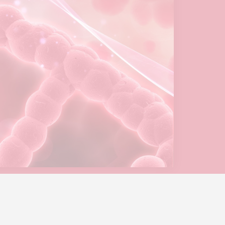
potentialtop
- Power PT Co.
© Created by