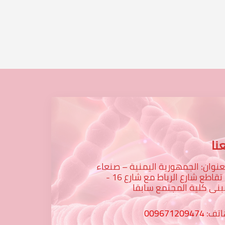
نا
عنوان: الجمهورية اليمنية – صنعاء
– تقاطع شارع الرباط مع شارع 16 -
نى كلية المجتمع سابقا
اتف:
009671209474