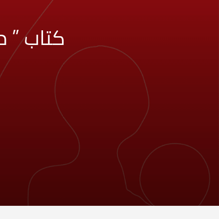
كتاب ” م