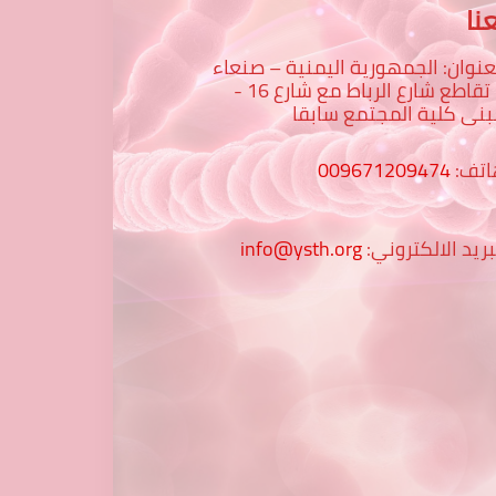
نا
عنوان: الجمهورية اليمنية – صنعاء
– تقاطع شارع الرباط مع شارع 16 -
نى كلية المجتمع سابقا
اتف:
009671209474
بريد الالكتروني:
info@ysth.org