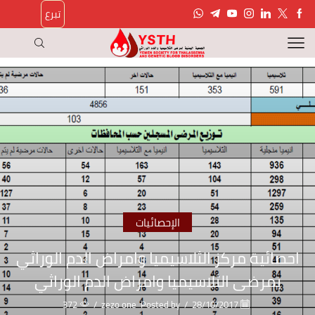
تبرع
الإحصائيات
احصائية مركز الثلاسيميا وامراض الدم الوراثي
بمرضى الثلاسيميا وامراض الدم الوراثي
372
/
zezo one
Posted by
/
28/10/2017