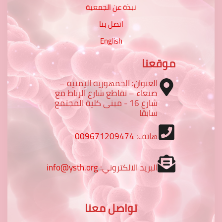
نبذة عن الجمعية
اتصل بنا
English
موقعنا
العنوان: الجمهورية اليمنية –
صنعاء – تقاطع شارع الرباط مع
شارع 16 - مبنى كلية المجتمع
سابقا
هاتف:
009671209474
البريد الالكتروني:
info@ysth.org
تواصل معنا