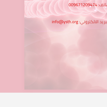
اتف:
009671209474
بريد الالكتروني:
info@ysth.org