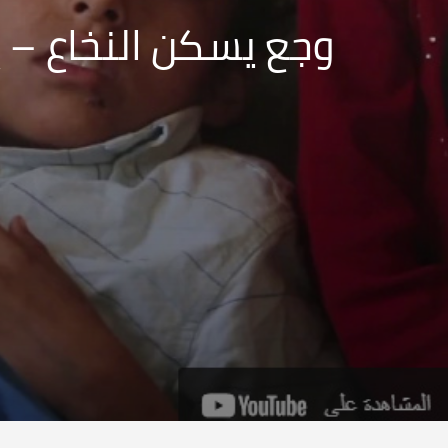
وجع يسكن النخاع – إ