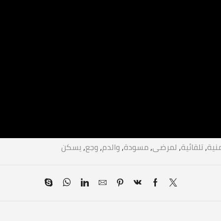
منية
,
تلقائية
,
لمرضى
,
مسودة
,
والدم
,
وجع
,
يسكن