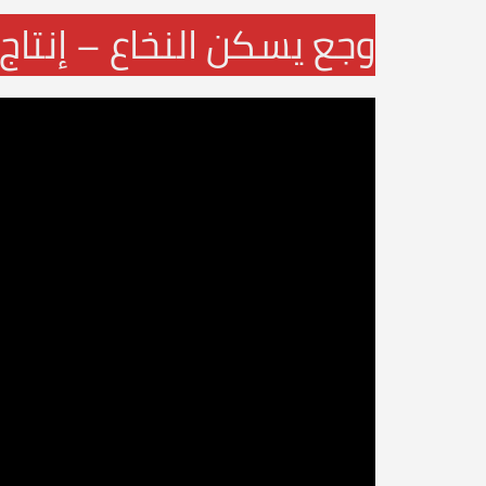
وجع يسكن النخاع – إنتاج