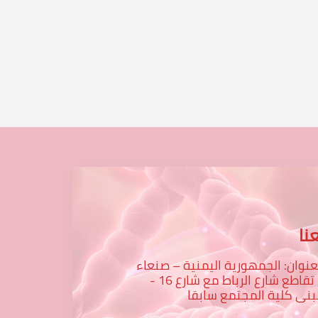
علي
نا
عنوان: الجمهورية اليمنية – صنعاء
– تقاطع شارع الرباط مع شارع 16 -
نى كلية المجتمع سابقا