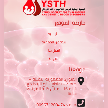
خارطة الموقع
الرئيسية
نبذة عن الجمعية
اتصل بنا
English
موقعنا
العنوان: الجمهورية اليمنية –
صنعاء – تقاطع شارع الرباط مع
شارع 16 - مبنى كلية المجتمع
سابقا
هاتف:
009671209474