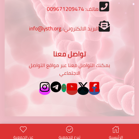
هاتف:
009671209474
البريد الالكتروني:
info@ysth.org
تواصل معنا
يمكنك التواصل معنا عبر مواقع التواصل
الاجتماعي
الرئيسية
تبرع للجمعية
عن الجمعية