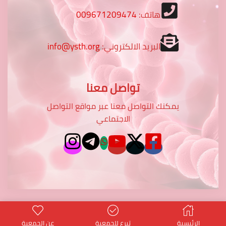
هاتف:
009671209474
البريد الالكتروني:
info@ysth.org
تواصل معنا
يمكنك التواصل معنا عبر مواقع التواصل
الاجتماعي
الرئيسية
تبرع للجمعية
عن الجمعية