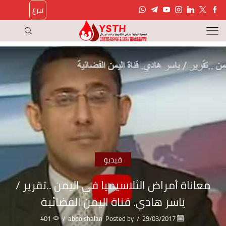
تبرع
فيديو
معاناة أمراض الثلاسيميا في اليمن ..تقرير /
ياسر هادي. قناة اليمن الفضائية
401
/
abdo shalan
Posted by
/
29/03/2017