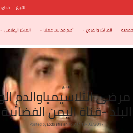
للتبرع
nglish
لجمعية
المراكز والفروع
أهم مجالات عملنا
المركز الإعلامي
فيديو
 مرضى الثلاسيمياوالدم ال
البلد -قناة اليمن الفضائية
Posted by
abdo shalan
/
477
/
19/03/2017