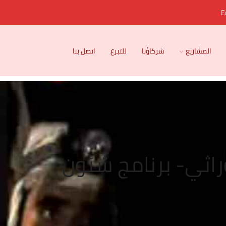
E
المشاريع
شركاؤنا
للتبرع
اتصل بنا
وراثي- برنامج شئون