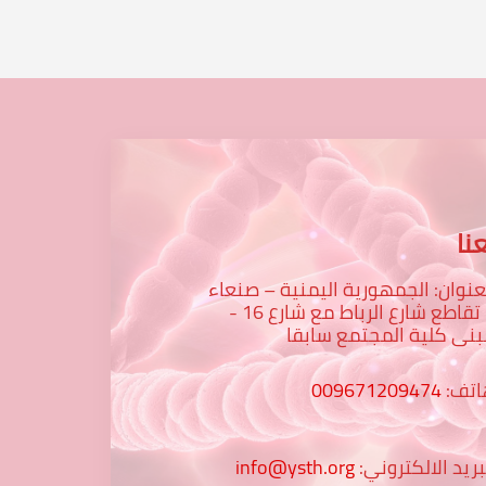
نا
عنوان: الجمهورية اليمنية – صنعاء
– تقاطع شارع الرباط مع شارع 16 -
نى كلية المجتمع سابقا
اتف:
009671209474
بريد الالكتروني:
info@ysth.org