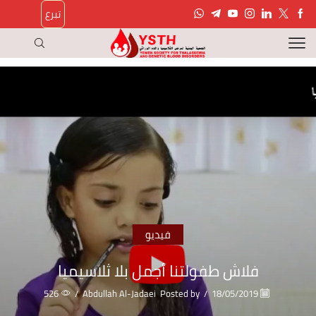
تبرع
فيديو
فلاش طفولتنا أجمل بلا ثلاسيميا
526
/
Abdullah Al-Jadaei
Posted by
/
18/05/2019