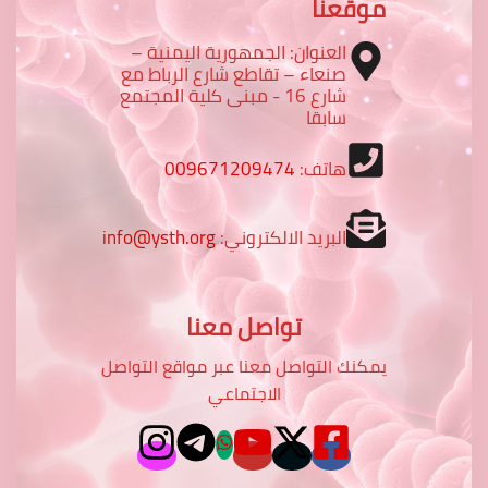
موقعنا
العنوان: الجمهورية اليمنية –
صنعاء – تقاطع شارع الرباط مع
شارع 16 - مبنى كلية المجتمع
سابقا
هاتف:
009671209474
البريد الالكتروني:
info@ysth.org
تواصل معنا
يمكنك التواصل معنا عبر مواقع التواصل
الاجتماعي