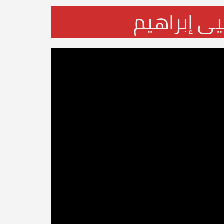
يى إبراهيم