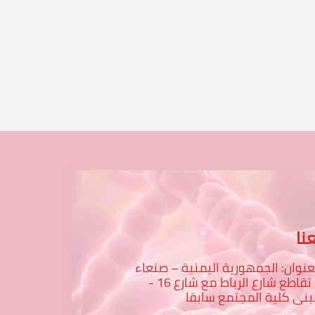
تقرير صدى
علي
نا
عنوان: الجمهورية اليمنية – صنعاء
– تقاطع شارع الرباط مع شارع 16 -
نى كلية المجتمع سابقا