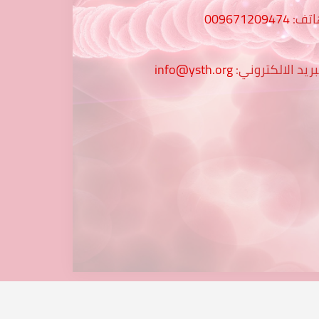
اتف:
009671209474
بريد الالكتروني:
info@ysth.org