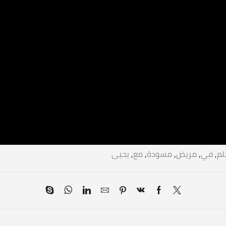
لم
,
في
,
مريض
,
مسودة
,
مع
,
يحيى