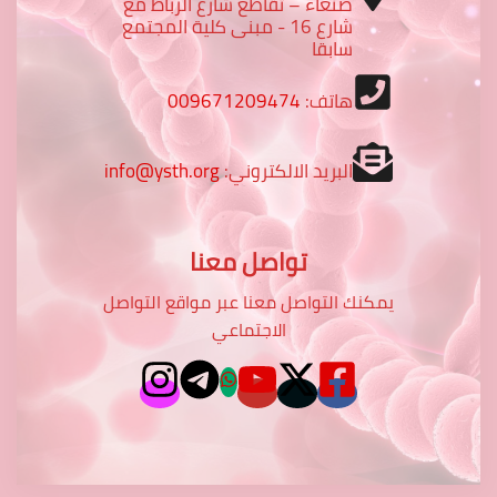
صنعاء – تقاطع شارع الرباط مع
شارع 16 - مبنى كلية المجتمع
سابقا
هاتف:
009671209474
البريد الالكتروني:
info@ysth.org
تواصل معنا
يمكنك التواصل معنا عبر مواقع التواصل
الاجتماعي