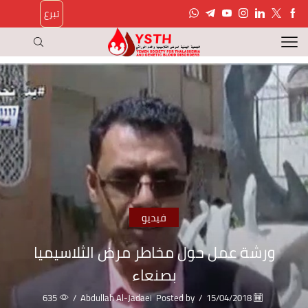
تبرع
فيديو
ورشة عمل حول مخاطر مرض الثلاسيميا
بصنعاء
635
/
Abdullah Al-Jadaei
Posted by
/
15/04/2018