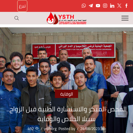
تبرع
الوقاية
الفحص المبكر والاستشارة الطبية قبل الزواج..
سبيلا الخلاص والوقاية
492
/
ysthorg
Posted by
/
24/08/2023