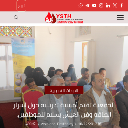
تبرع
الدورات التدريبية
الجمعية تقيم أمسية تدريبية حول أسرار
الطاقة وفن العيش بسلام للموظفين.
489
/
zezo one
Posted by
/
16/12/2017