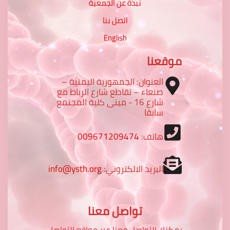
نبذة عن الجمعية
اتصل بنا
English
موقعنا
العنوان: الجمهورية اليمنية –
صنعاء – تقاطع شارع الرباط مع
شارع 16 - مبنى كلية المجتمع
سابقا
هاتف:
009671209474
البريد الالكتروني:
info@ysth.org
تواصل معنا
يمكنك التواصل معنا عبر مواقع التواصل