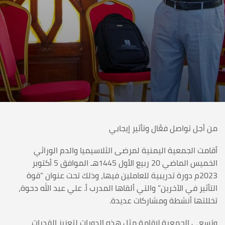
من أجل تواصل فعَّال وتأثير إيجابي
أقامت الجمعية اليمنية لمرضى الثلاسيميا والدم الوراثي
الخميس الماضي 20 ربيع الأول 1445هـ الموافق 5 أكتوبر
2023م دورة تدريبية للعاملين فيها، وذلك تحت عنوان “قوة
التأثير في الآخرين” والتي ألقاها المدرب أ. علي عبد الله دحوة،
تخللتها أنشطة ومشاركات عديدة.
وتسعى الجمعية لإقامة مثل هذه الدورات لتعزيز القدرات