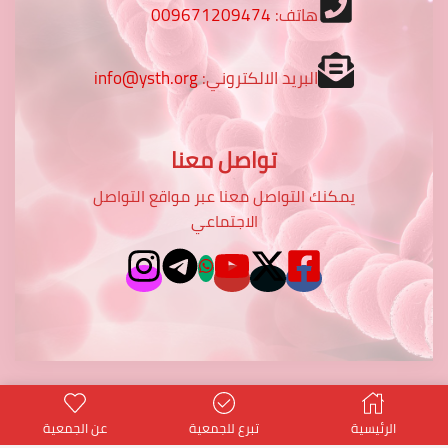
هاتف:
009671209474
البريد الالكتروني:
info@ysth.org
تواصل معنا
يمكنك التواصل معنا عبر مواقع التواصل
الاجتماعي
الرئيسية
تبرع للجمعية
عن الجمعية