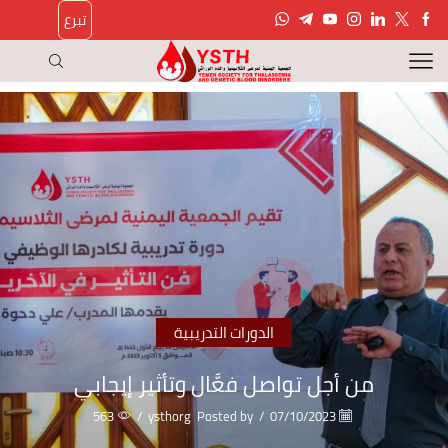
تبرع
الدورات التدريبية
من أجل تواصل فعَّال وتأثير إيجابي
563
/
ysthorg
Posted by
/
07/10/2023