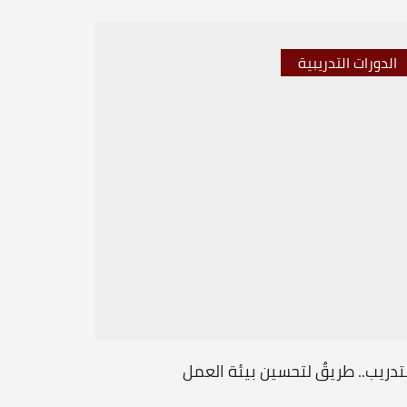
الدورات التدريبية
الدورات 
تدريب.. طريقٌ لتحسين بيئة العمل
من أجل تو