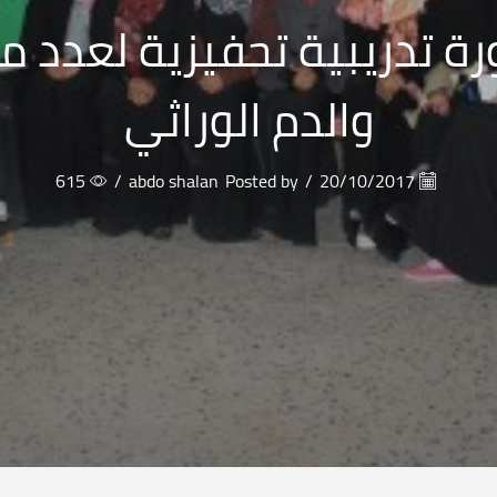
رة تدريبية تحفيزية لعدد 
والدم الوراثي
615
/
abdo shalan
Posted by
/
20/10/2017