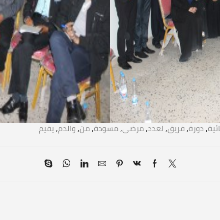
ئية
,
دورة
,
فريق
,
لعدد
,
مرضى
,
مسودة
,
من
,
والدم
,
يقيم