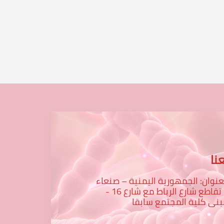
...
نا
عنوان: الجمهورية اليمنية – صنعاء
– تقاطع شارع الرباط مع شارع 16 -
نى كلية المجتمع سابقا