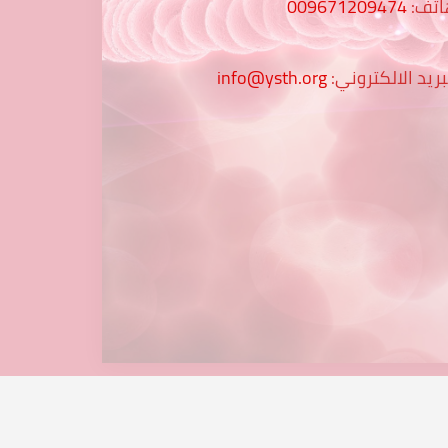
اتف:
009671209474
بريد الالكتروني:
info@ysth.org