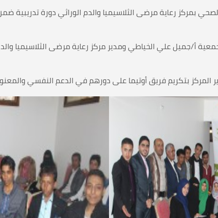
يف الصحي بمركز رعاية مرضى الثلاسيميا والدم الوراثي دورة تدريبية ض
للجمعية أ/جميل علي الخياطي ومدير مركز رعاية مرضى الثلاسيميا والد
دير المركز بتكريم فريق أوتيما على دورهم في الدعم النفسي والمعن