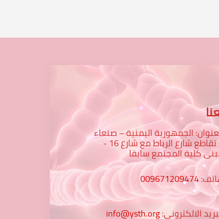
نا
عنوان: الجمهورية اليمنية – صنعاء
– تقاطع شارع الرباط مع شارع 16 -
نى كلية المجتمع سابقا
اتف:
009671209474
بريد الالكتروني:
info@ysth.org