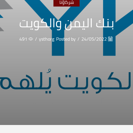
شركاؤنا
بنك اليمن والكويت
491
/
ysthorg
Posted by
/
24/05/2022