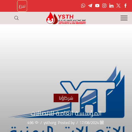
تبرع
شركاؤنا
المؤسسة العامة للاتصالات
496
/
ysthorg
Posted by
/
17/08/2024