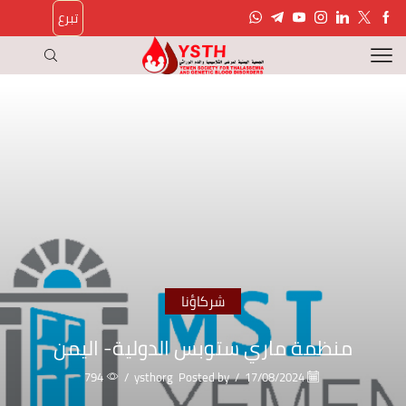
تبرع
شركاؤنا
منظمة ماري ستوبس الدولية- اليمن
794
/
ysthorg
Posted by
/
17/08/2024