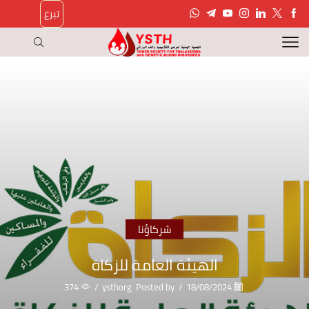
تبرع
شركاؤنا
الهيئة العامة للزكاة
374
/
ysthorg
Posted by
/
18/08/2024