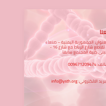
نا
عنوان: الجمهورية اليمنية – صنعاء
– تقاطع شارع الرباط مع شارع 16 -
نى كلية المجتمع سابقا
اتف:
009671209474
بريد الالكتروني:
info@ysth.org