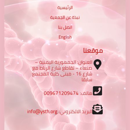
الرئيسية
نبذة عن الجمعية
اتصل بنا
English
موقعنا
العنوان: الجمهورية اليمنية –
صنعاء – تقاطع شارع الرباط مع
شارع 16 - مبنى كلية المجتمع
سابقا
هاتف:
009671209474
البريد الالكتروني:
info@ysth.org