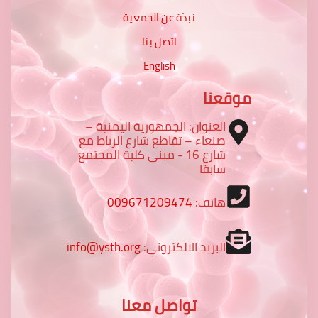
نبذة عن الجمعية
اتصل بنا
English
موقعنا
العنوان: الجمهورية اليمنية –
صنعاء – تقاطع شارع الرباط مع
شارع 16 - مبنى كلية المجتمع
سابقا
هاتف:
009671209474
البريد الالكتروني:
info@ysth.org
تواصل معنا