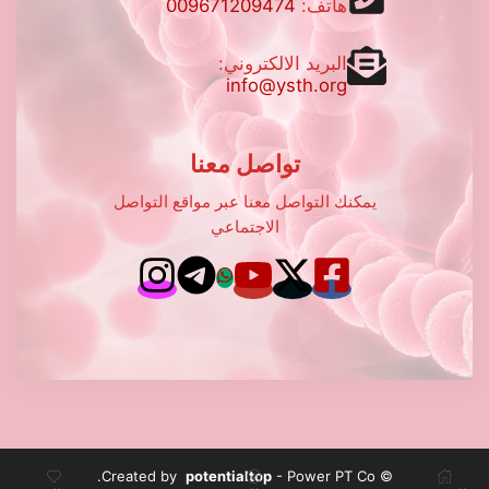
هاتف:
009671209474
البريد الالكتروني:
info@ysth.org
تواصل معنا
يمكنك التواصل معنا عبر مواقع التواصل
الاجتماعي
potentialtop
- Power PT Co.
© Created by