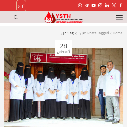
تبرع
Home
Posts Tagged "من"
Tag: من
28
أغسطس