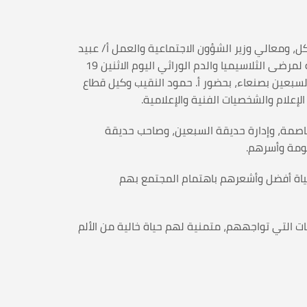
 أ. د/ طه أحمد المتوكل، ومعالي وزير الشؤون الاجتماعية والعمل أ/ عبيد
سالم بن ضبيع، وأمين العاصمة د/ حمود محمد عباد، وتحت شعار (من أجل جيل سليم.. ووطن معافى) أقامت الجمعية اليمنية لمرضى الثلاسيميا والدم الوراثي اليوم الاثنين 19
ي حديقة السبعين بصنعاء، بحضور أ. حمود النقيب وكيل قطاع
إعلام والشخصيات الفنية والإعلامية.
لعاصمة، وإدارة حديقة السبعين، وصاحب حديقة
لومة وأسرهم.
ياة أفضل وأشعرهم باهتمام المجتمع بهم
التي تواجههم، متمنية لهم حياة خالية من الألم