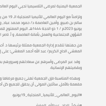
الجمعية اليمنية لمرضى الثلاسيميا تحيي اليوم العالم
وتزامنا
يونيو 2023م / 1 ذو الحج
الشؤون الاجتماعية والعمل بأمانة العاصمة، و أ. ناصر
من جهتها تتقدم إدارة الجمعية ممثلة برئيسها د. أحم
المغشي الحاج الكريم/ عبد الله أحمد المغشي؛ على إ
وقد عبر المرضى وأسرهم عن سعادتهم وسرورهم بهذا 
وبقضيتهم الإنسانية.
وبهذه المناسبة فإن الجمعية تهنئ جميع مرضاها وال
مفعمة بالأمل، سائلين المولى أن يحقق للجميع كل أم
#اليوم_العالمي_للأنيميا_المنجلية_19يونيو.
#شكراً_للحاج_عبدالله_المغشي.