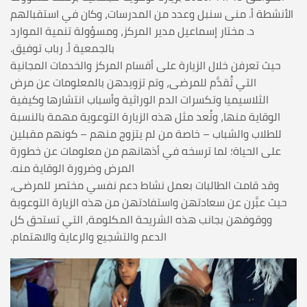
الأنشطة أ. منى سنبل وعدد من المدرسات، وكان في استقبالهم
د. مختار إسماعيل مدير المركز، ومسؤولة تنمية الموارد
بالجمعية أ. رباب توفيق.
حيث تعرفن خلال الزيارة على أقسام المركز والخدمات المجانية
التي تُقدَّم للمرضى، وتم تزويدهن بالمعلومات عن مرض
الثلاسيميا وتكسرات الدم الوراثية وأسباب انتشارها وكيفية
الوقاية منها، وتُعد مثل هذه الزيارة التوعوية مهمة بالنسبة
للطلاب والشباب – خاصة من لم يتزوج منهم – كونهم مقبلين
على الحياة؛ لما ترسخه في أذهانهم من معلومات عن خطورة
المرض وضرورة الوقاية منه.
وقد قامت الطالبات بعمل نشاط دعم نفسي مختصر للمرضى،
حيث عبَّرن عن سعادتهن واستفادتهن من هذه الزيارة التوعوية
ووقوفهن بجانب هذه الشريحة المكلومة، التي تستحق كل
الدعم والتشجيع والرعاية والاهتمام.