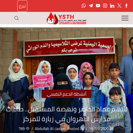
تبرع
أنشطة الدعم النفسي
لأنهم عماد الحاضر ونهضة المستقبل.. طالبات
مدارس النهروان في زيارة للمركز
789
/
Abdullah Al-Jadaei
Posted by
/
19/11/2020