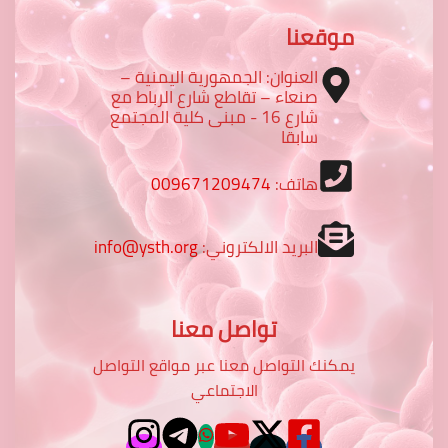
موقعنا
العنوان: الجمهورية اليمنية –
صنعاء – تقاطع شارع الرباط مع
شارع 16 - مبنى كلية المجتمع
سابقا
هاتف:
009671209474
البريد الالكتروني:
info@ysth.org
تواصل معنا
يمكنك التواصل معنا عبر مواقع التواصل
الاجتماعي