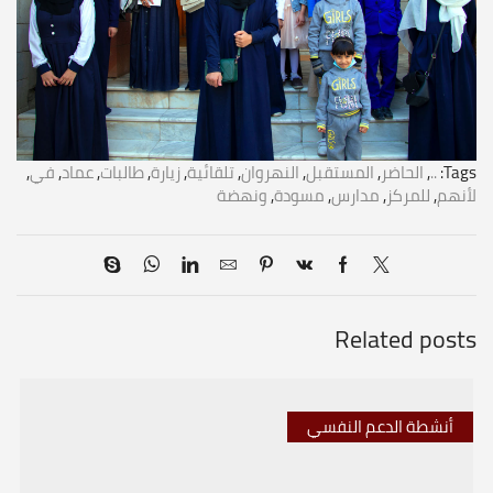
Tags:
..
,
الحاضر
,
المستقبل
,
النهروان
,
تلقائية
,
زيارة
,
طالبات
,
عماد
,
في
,
لأنهم
,
للمركز
,
مدارس
,
مسودة
,
ونهضة
Related posts
أنشطة الدعم النفسي