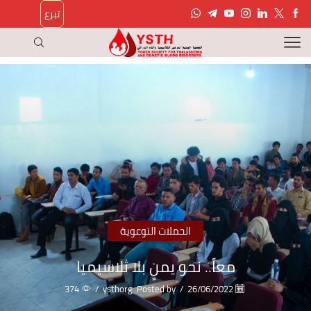
تبرع
الحملات التوعوية
معاً.. نحو يمنٍ بلا ثلاسيميا
374
/
ysthorg
Posted by
/
26/06/2022