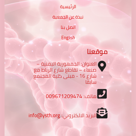
الرئيسية
نبذة عن الجمعية
اتصل بنا
English
موقعنا
العنوان: الجمهورية اليمنية –
صنعاء – تقاطع شارع الرباط مع
شارع 16 - مبنى كلية المجتمع
سابقا
هاتف:
009671209474
البريد الالكتروني:
info@ysth.org