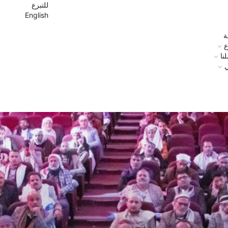
للتبرع
English
ة
ع
نا
ي