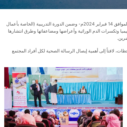
أقامت وزارة العدل ومحافظة ذمار بالتنسيق والتعاون مع الجمعية اليمنية لمرضى الثلاسيميا والدم الوراثي اليوم الأربعاء 4 شعبان 1445هـ الموافق 14 فبراير 2024م- وضمن الدورة التدريبية (الخاصة بأعمال
يميا وتكسرات الدم الوراثية وأعراضها ومضاعفاتها وطرق انتشارها
ضرين.
ت، لافتاً إلى أهمية إيصال الرسالة الصحية لكل أفراد المجتمع