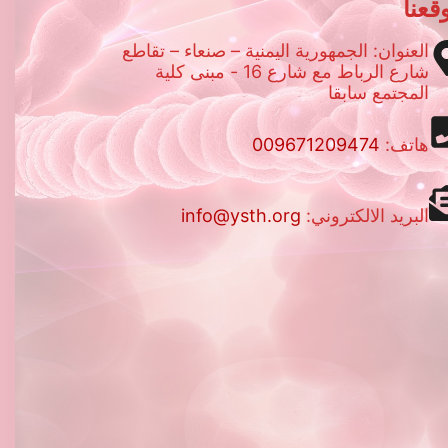
قعنا
العنوان: الجمهورية اليمنية – صنعاء – تقاطع
شارع الرباط مع شارع 16 - مبنى كلية
المجتمع سابقا
هاتف:
009671209474
البريد الالكتروني:
info@ysth.org