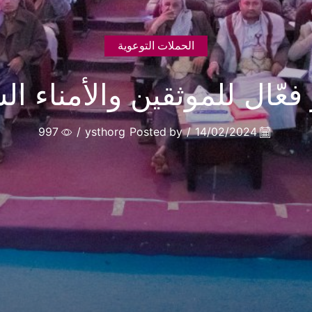
الحملات التوعوية
فعّال للموثقين والأمناء ا
997
/
ysthorg
Posted by
/
14/02/2024