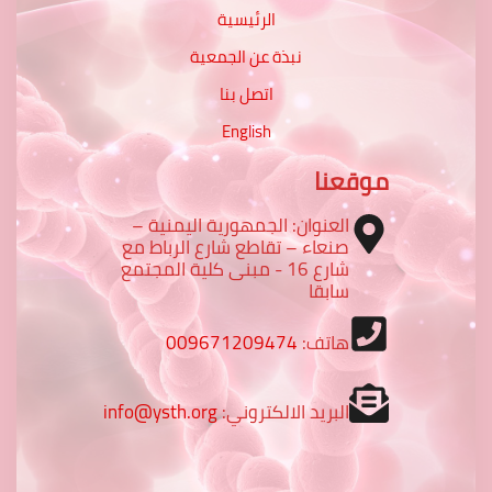
الرئيسية
نبذة عن الجمعية
اتصل بنا
English
موقعنا
العنوان: الجمهورية اليمنية –
صنعاء – تقاطع شارع الرباط مع
شارع 16 - مبنى كلية المجتمع
سابقا
هاتف:
009671209474
البريد الالكتروني:
info@ysth.org