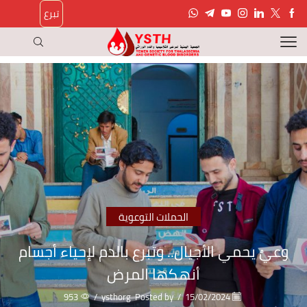
تبرع
الحملات التوعوية
وعيٌ يحمي الأجيال.. وتبرع بالدم لإحياء أجسام
أنهكها المرض
953
/
ysthorg
Posted by
/
15/02/2024