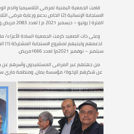
قامت الجمعية اليمنية لمرضى الثلاسيميا والدم الورا
الاستجابة الإنسانية (2) الخاص بدعم ورعاية مرضى الثلاسيميا وانحلال الدم الوراثي والذي تضمن عدداً من الأنشطة الهامة – صحياً ووقائياً – خلال
الفترة ( يونيو – ديسمبر 2021 م ) لعدد 2083 مريض ويعتبر هذا المشروع واحداً من أنجح المشاريع التي نفذت للمصابين بالثلاسيميا وانحلال الدم الوراثي.
وعلى ذات الصعيد كرمت الجمعية السادة الأعزاء/ م
لدعمه
سبتمبر – نوفمبر 2021م) لعدد 1666مريض.
من جهتهم عبر المرضى المستفيدون وأسرهم عن سعا
عن شكرهم للإخوة/ مؤسسة يمان، ومنظمة ماري ستوبس 