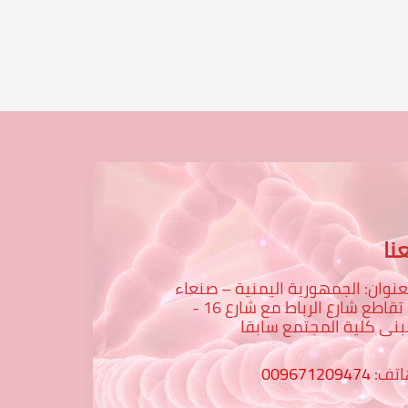
نا
عنوان: الجمهورية اليمنية – صنعاء
– تقاطع شارع الرباط مع شارع 16 -
نى كلية المجتمع سابقا
اتف:
009671209474