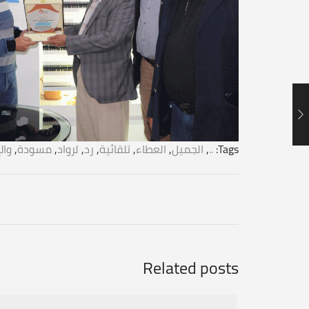
Tags:
..
,
الجميل
,
العطاء
,
تلقائية
,
رد
,
لرواد
,
مسودة
,
وال
Related posts