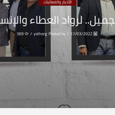
الأخبار والفعاليات
جميل.. لرواد العطاء والإنس
369
/
ysthorg
Posted by
/
17/03/2022