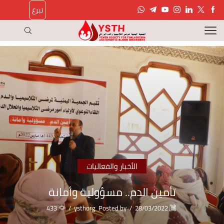
تبرع
الأخبار والفعاليات
تأمين الدم.. مسؤولية وأمانة
433
/
ysthorg
Posted by
/
28/03/2022