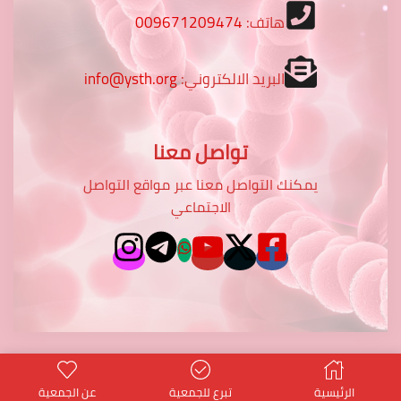
هاتف:
009671209474
البريد الالكتروني:
info@ysth.org
تواصل معنا
يمكنك التواصل معنا عبر مواقع التواصل
الاجتماعي
الرئيسية
تبرع للجمعية
عن الجمعية