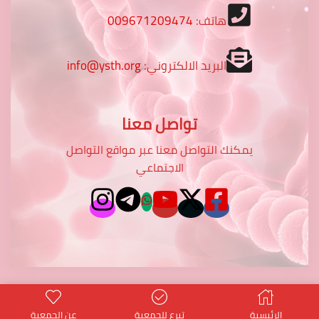
هاتف:
009671209474
البريد الالكتروني:
info@ysth.org
تواصل معنا
يمكنك التواصل معنا عبر مواقع التواصل
الاجتماعي
الرئيسية
تبرع للجمعية
عن الجمعية