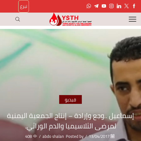
تبرع
فيديو
إسماعيل ..وجع وإرادة – إنتاج الجمعية اليمنية
لمرضى الثلاسيميا والدم الوراثي.
408
/
abdo shalan
Posted by
/
13/04/2017