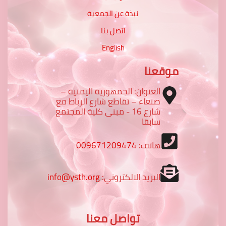
نبذة عن الجمعية
اتصل بنا
English
موقعنا
العنوان: الجمهورية اليمنية –
صنعاء – تقاطع شارع الرباط مع
شارع 16 - مبنى كلية المجتمع
سابقا
هاتف:
009671209474
البريد الالكتروني:
info@ysth.org
تواصل معنا