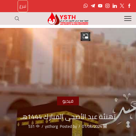
تبرع
فيديو
تهنئة عيد الأضحى المبارك 1444هـ
531
/
ysthorg
Posted by
/
01/06/2024