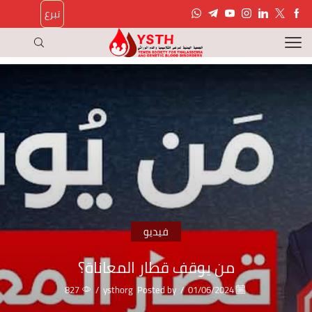
تبرع
فيديو
من يوقف قطار المعاناة؟
827
/
ysthorg
Posted by
/
01/06/2024