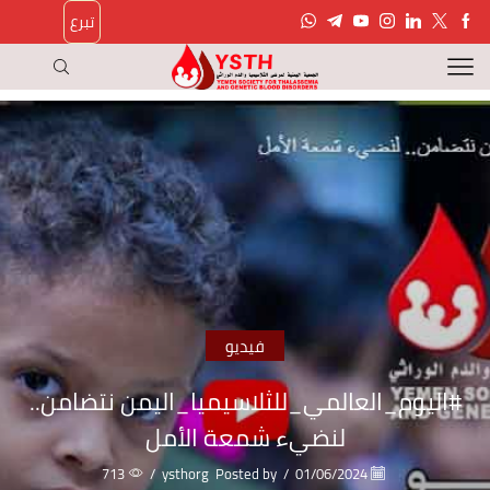
تبرع
فيديو
#اليوم_العالمي_للثلاسيميا_اليمن نتضامن..
لنضيء شمعة الأمل
713
/
ysthorg
Posted by
/
01/06/2024