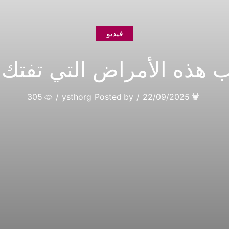
فيديو
 هذه الأمراض التي تفتك ب
305
/
ysthorg
Posted by
/
22/09/2025