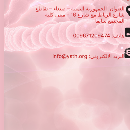
العنوان: الجمهورية اليمنية – صنعاء – تقاطع
شارع الرباط مع شارع 16 - مبنى كلية
المجتمع سابقا
هاتف:
009671209474
البريد الالكتروني:
info@ysth.org