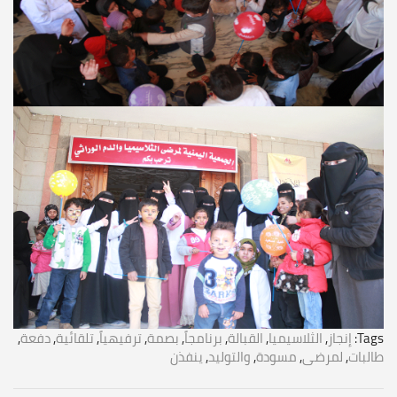
Tags:
إنجاز
,
الثلاسيميا
,
القبالة
,
برنامجاً
,
بصمة
,
ترفيهياً
,
تلقائية
,
دفعة
,
طالبات
,
لمرضى
,
مسودة
,
والتوليد
,
ينفذن