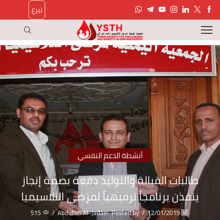
تبرع
أنشطة الدعم النفسي
طالبات القبالة والتوليد دفعة بصمة إنجاز
ينفذن برنامجاً ترفيهياً لمرضى الثلاسيميا
515
/
Abdullah Al-Jadaei
Posted by
/
12/01/2019