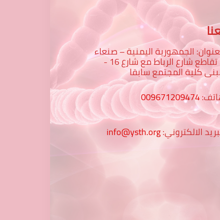
نا
عنوان: الجمهورية اليمنية – صنعاء
– تقاطع شارع الرباط مع شارع 16 -
نى كلية المجتمع سابقا
اتف:
009671209474
بريد الالكتروني:
info@ysth.org