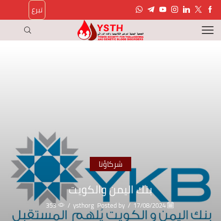
تبرع
شركاؤنا
بنك اليمن والكويت
353
/
ysthorg
Posted by
/
17/08/2024