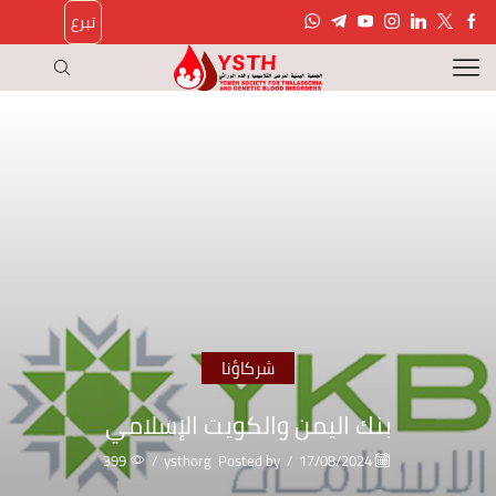
تبرع
شركاؤنا
بنك اليمن والكويت الإسلامي
399
/
ysthorg
Posted by
/
17/08/2024