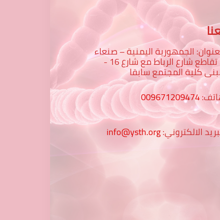
نا
عنوان: الجمهورية اليمنية – صنعاء
– تقاطع شارع الرباط مع شارع 16 -
نى كلية المجتمع سابقا
اتف:
009671209474
بريد الالكتروني:
info@ysth.org