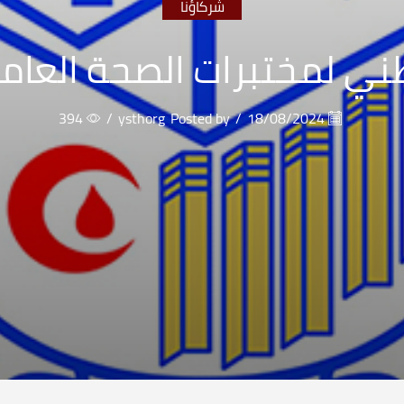
شركاؤنا
طني لمختبرات الصحة العامة
394
/
ysthorg
Posted by
/
18/08/2024