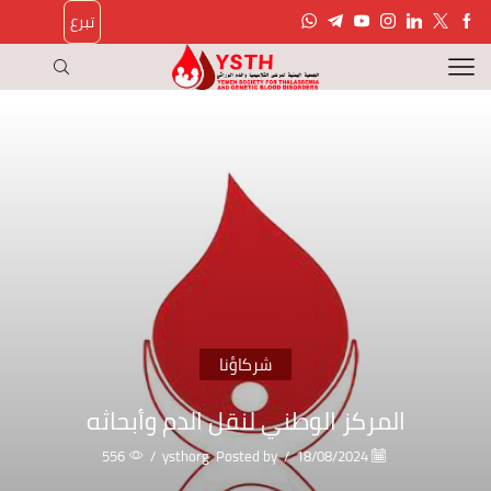
تبرع
شركاؤنا
المركز الوطني لنقل الدم وأبحاثه
556
/
ysthorg
Posted by
/
18/08/2024