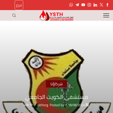
تبرع
شركاؤنا
مستشفى الكويت الجامعي
408
/
ysthorg
Posted by
/
18/08/2024