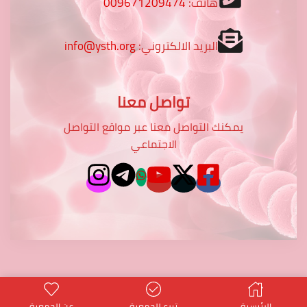
هاتف:
009671209474
البريد الالكتروني:
info@ysth.org
تواصل معنا
يمكنك التواصل معنا عبر مواقع التواصل
الاجتماعي
potentialtop
- Power PT Co.
© Created by
الرئيسية
تبرع للجمعية
عن الجمعية